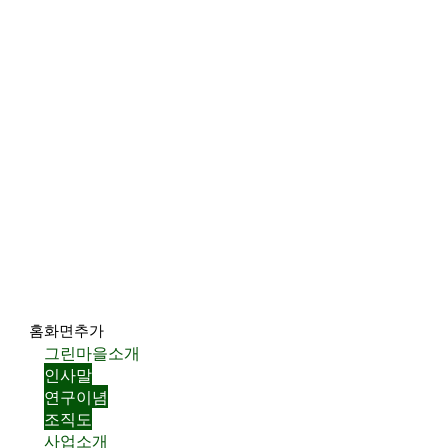
홈화면추가
그린마을소개
인사말
연구이념
조직도
사업소개