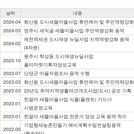
날짜
내용
2024.04
화산동 도시새뜰마을사업 휴먼케어 및 주민역량강화
2024.03
영주시 새직골 새뜰마을사업 주민역량강화 용역
제천역세권 도시재생 뉴딜사업 지역역량강화 용역
2024.02
(4차분)
원주시 학성동 도시재생뉴딜사업
2023.10
플리마켓기획자양성교육
2023.07
단양군 마을자원조사 용역 수행
2023.03
화산동 도시새뜰마을사업 휴먼케어 및 주민역략강화
2023.03
23년도 취약지역생활여건개조사업(도시) 공모 기획
한절마 새뜰마을사업 식물(플랜트) 가드너
2023.01
시범운영교육
2023.01
한절마 새뜰마을사업 전문가 양성 교육 용역 착수
기업형새농촌만들기 예비계획수립컨설팅용역
2022.05
(월송2리)